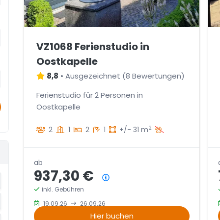
VZ1068 Ferienstudio in
Oostkapelle
8,8
•
Ausgezeichnet
(
8 Bewertungen
)
Ferienstudio für 2 Personen in
Oostkapelle
2
2
1
2
1
+/- 31 m
ab
937,30 €
Preisübersicht
krement
inkl. Gebühren
krement
19.09.26
26.09.26
Hier buchen