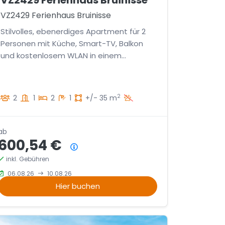
VZ2429 Ferienhaus Bruinisse
VZ2429 Ferienhaus Bruinisse
Stilvolles, ebenerdiges Apartment für 2
Personen mit Küche, Smart-TV, Balkon
und kostenlosem WLAN in einem
schönen Ferienpark.
2
2
1
2
1
+/- 35 m
ab
600,54 €
Preisübersicht
inkl. Gebühren
06.08.26
10.08.26
Hier buchen