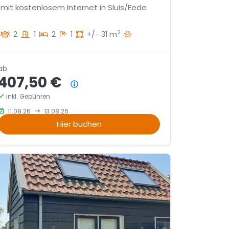
mit kostenlosem Internet in Sluis/Eede
2
2
1
2
1
+/- 31 m
ab
407,50 €
Preisübersicht
inkl. Gebühren
11.08.26
13.08.26
Hier buchen