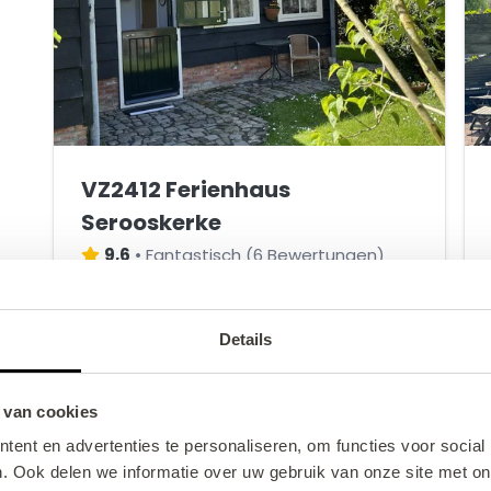
2
1
4
5
7
schoss
8
1
3
9
5
1
7
2
6
4
3
2
3
4
2
2
5
VZ2412 Ferienhaus
0
2
Serooskerke
1
9,6
•
Fantastisch
(
6 Bewertungen
)
4
2-Personen Haus Serooskerke
3
1
Details
3
2
2
2
4
1
+/- 51 m
5
 van cookies
1
ent en advertenties te personaliseren, om functies voor social
ab
6
337,66 €
. Ook delen we informatie over uw gebruik van onze site met on
Preisübersicht
5