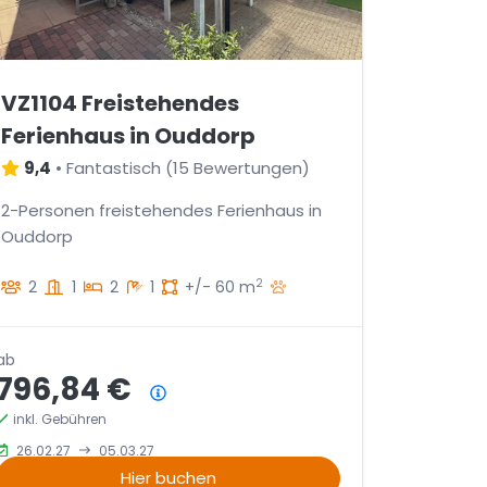
VZ1104 Freistehendes
Ferienhaus in Ouddorp
9,4
•
Fantastisch
(
15 Bewertungen
)
2-Personen freistehendes Ferienhaus in
Ouddorp
2
2
1
2
1
+/- 60 m
ab
796,84 €
Preisübersicht
inkl. Gebühren
26.02.27
05.03.27
Hier buchen