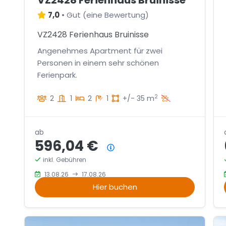
VZ2428 Ferienhaus Bruinisse
7,0
•
Gut
(
eine Bewertung
)
VZ2428 Ferienhaus Bruinisse
Angenehmes Apartment für zwei
Personen in einem sehr schönen
Ferienpark.
2
2
1
2
1
+/- 35 m
ab
596,04 €
Preisübersicht
inkl. Gebühren
13.08.26
17.08.26
Hier buchen