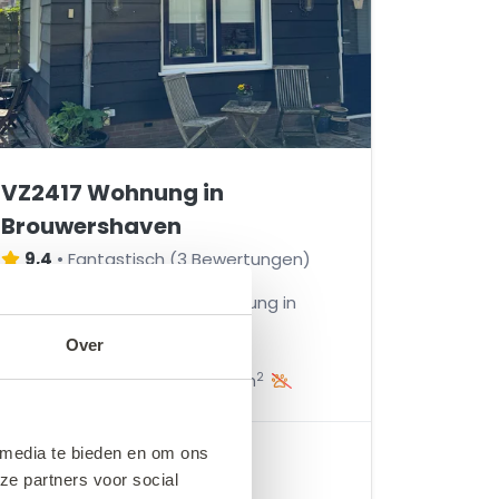
VZ2417 Wohnung in
Brouwershaven
9,4
•
Fantastisch
(
3 Bewertungen
)
Gemütliche Zweizimmerwohnung in
Brouwershaven
Over
2
2
1
2
1
+/- 61 m
 media te bieden en om ons
ab
427,20 €
ze partners voor social
Preisübersicht