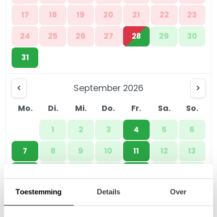
17
18
19
20
21
22
23
24
25
26
27
29
30
28
31
September 2026
Mo.
Di.
Mi.
Do.
Fr.
Sa.
So.
1
2
3
5
6
4
8
9
10
12
13
7
11
15
16
17
19
20
14
18
Toestemming
Details
Over
22
23
24
26
27
21
25
29
30
28