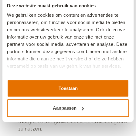
Deze website maakt gebruik van cookies
We gebruiken cookies om content en advertenties te
personaliseren, om functies voor social media te bieden
en om ons websiteverkeer te analyseren. Ook delen we
informatie over uw gebruik van onze site met onze
partners voor social media, adverteren en analyse. Deze
Bewertungen
partners kunnen deze gegevens combineren met andere
informatie die u aan ze heeft verstrekt of die ze hebben
verzameld op basis van uw gebruik van hun services.
Ausgezeichnet
8,0
We werken samen met
13 derden
die uw gegevens
Die Kinder konnten sich frei bewegen. Der
kunnen ontvangen en verwerken.
Toestaan
Umgang mit den Tieren wurde toll erkl0ärt und
wünsche wurden sofort und umfassend erfüllt.
Das preis-leistungsverhältnis ist sehr gut.
Aanpassen
Außerdem waren die Spielplätzen und
fahrgeräte für große und kleine toll und gratis
zu nutzen.