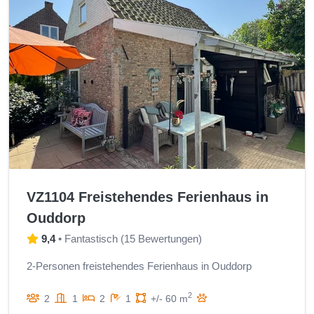
VZ1104 Freistehendes Ferienhaus in
Ouddorp
9,4
•
Fantastisch
(
15 Bewertungen
)
2-Personen freistehendes Ferienhaus in Ouddorp
2
2
1
2
1
+/- 60 m