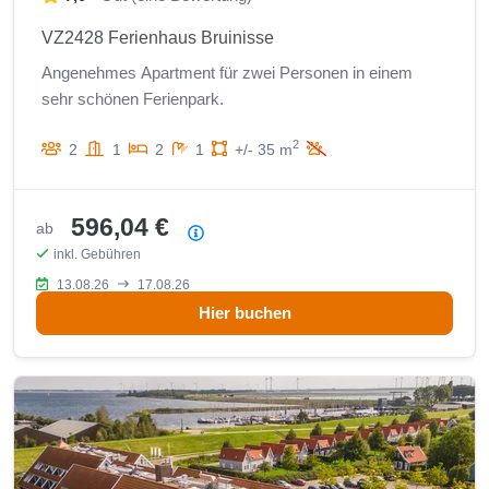
VZ2428 Ferienhaus Bruinisse
Angenehmes Apartment für zwei Personen in einem
sehr schönen Ferienpark.
2
2
1
2
1
+/- 35 m
596,04 €
ab
Preisübersicht
inkl. Gebühren
13.08.26
17.08.26
Hier buchen