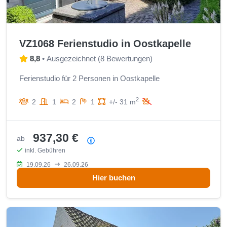
VZ1068 Ferienstudio in Oostkapelle
8,8
•
Ausgezeichnet
(
8 Bewertungen
)
Ferienstudio für 2 Personen in Oostkapelle
2
2
1
2
1
+/- 31 m
937,30 €
ab
Preisübersicht
inkl. Gebühren
19.09.26
26.09.26
Hier buchen