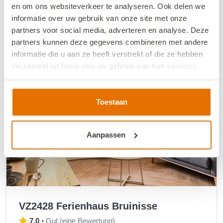
21.08.26
23.08.26
en om ons websiteverkeer te analyseren. Ook delen we
Hier buchen
informatie over uw gebruik van onze site met onze
partners voor social media, adverteren en analyse. Deze
partners kunnen deze gegevens combineren met andere
informatie die u aan ze heeft verstrekt of die ze hebben
verzameld op basis van uw gebruik van hun services.
We werken samen met
13 derden
die uw gegevens
kunnen ontvangen en verwerken.
Toestaan
Aanpassen
VZ2428 Ferienhaus Bruinisse
7,0
•
Gut
(
eine Bewertung
)