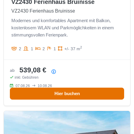
VZ2430 Ferienhaus Bruinisse
VZ2430 Ferienhaus Bruinisse
Modernes und komfortables Apartment mit Balkon,
kostenlosem WLAN und Parkmöglichkeiten in einem
stimmungsvollen Ferienpark.
2
2
1
2
1
+/- 37 m
539,08 €
ab
Preisübersicht
inkl. Gebühren
07.08.26
10.08.26
Hier buchen