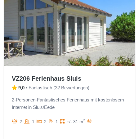
VZ206 Ferienhaus Sluis
9,0
•
Fantastisch
(
32 Bewertungen
)
2-Personen-Fantastisches Ferienhaus mit kostenlosem
Internet in Sluis/Eede
2
2
1
2
1
+/- 31 m