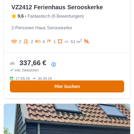
VZ2412 Ferienhaus Serooskerke
9,6
•
Fantastisch
(
6 Bewertungen
)
2-Personen Haus Serooskerke
2
2
2
4
1
+/- 51 m
337,66 €
ab
Preisübersicht
inkl. Gebühren
27.09.26
30.09.26
Hier buchen