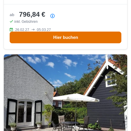
796,84 €
ab
Preisübersicht
inkl. Gebühren
26.02.27
05.03.27
Hier buchen