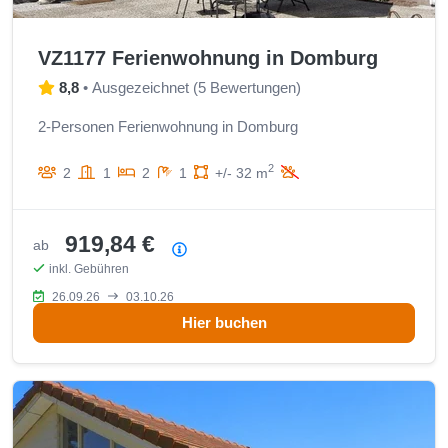
VZ1177 Ferienwohnung in Domburg
8,8
•
Ausgezeichnet
(
5 Bewertungen
)
2-Personen Ferienwohnung in Domburg
2
2
1
2
1
+/- 32 m
919,84 €
ab
Preisübersicht
inkl. Gebühren
26.09.26
03.10.26
Hier buchen