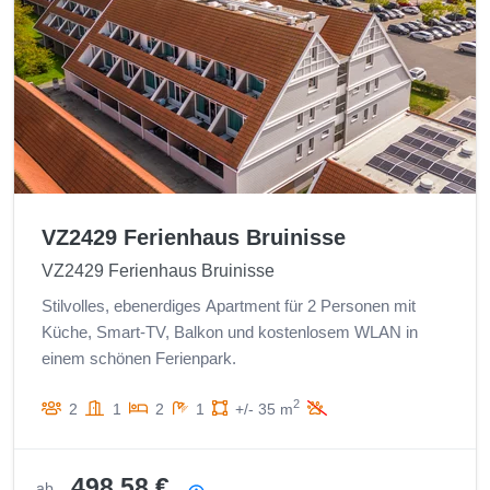
VZ2429 Ferienhaus Bruinisse
VZ2429 Ferienhaus Bruinisse
Stilvolles, ebenerdiges Apartment für 2 Personen mit
Küche, Smart-TV, Balkon und kostenlosem WLAN in
einem schönen Ferienpark.
2
2
1
2
1
+/- 35 m
498,58 €
ab