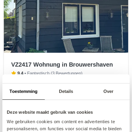
VZ2417 Wohnung in Brouwershaven
9,4
•
Fantastisch
(
3 Bewertungen
)
Gemütliche Zweizimmerwohnung in Brouwershaven
Toestemming
Details
Over
2
2
1
2
1
+/- 61 m
Deze website maakt gebruik van cookies
427,20 €
ab
Preisübersicht
We gebruiken cookies om content en advertenties te
inkl. Gebühren
personaliseren, om functies voor social media te bieden