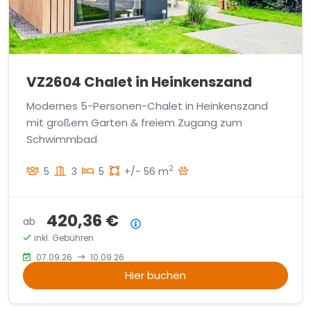
VZ2604 Chalet in Heinkenszand
Modernes 5-Personen-Chalet in Heinkenszand
mit großem Garten & freiem Zugang zum
Schwimmbad
2
5
3
5
+/- 56 m
420,36 €
ab
Preisübersicht
inkl. Gebühren
07.09.26
10.09.26
Hier buchen