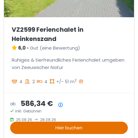
VZ2599 Ferienchalet in
Heinkenszand
6,0
•
Gut
(
eine Bewertung
)
Ruhiges & tierfreundliches Ferienchalet umgeben
von Zeeuwscher Natur
2
4
2
4
+/- 51 m
586,34 €
ab
Preisübersicht
inkl. Gebühren
25.08.26
28.08.26
Hier buchen