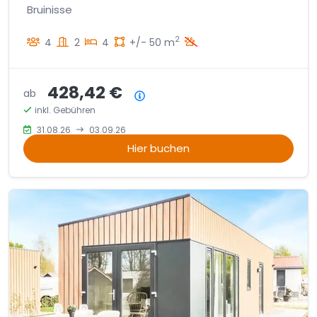
Bruinisse
2
4
2
4
+/- 50 m
428,42 €
ab
Preisübersicht
inkl. Gebühren
31.08.26
03.09.26
Hier buchen