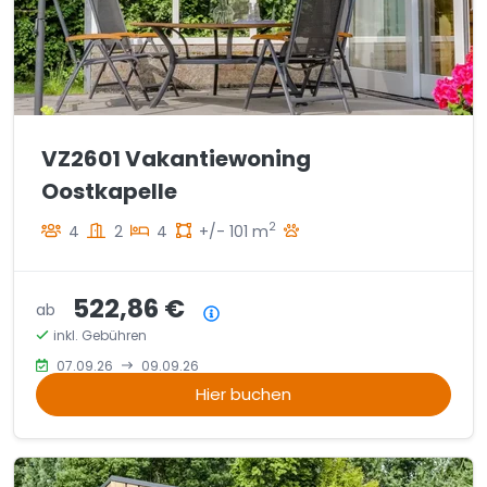
VZ2601 Vakantiewoning
Oostkapelle
2
4
2
4
+/- 101 m
522,86 €
ab
Preisübersicht
inkl. Gebühren
07.09.26
09.09.26
Hier buchen