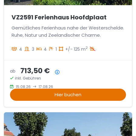
VZ2591 Ferienhaus Hoofdplaat
Gemütliches Ferienhaus nahe der Westerschelde.
Ruhe, Natur und Zeelandischer Charme.
2
4
3
4
1
+/- 125 m
713,50 €
ab
Preisübersicht
inkl. Gebühren
15.08.26
17.08.26
Hier buchen