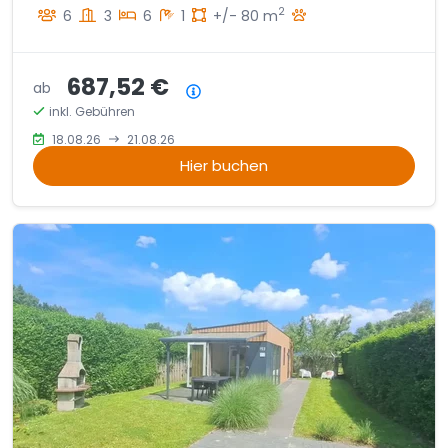
2
6
3
6
1
+/- 80 m
687,52 €
ab
Preisübersicht
inkl. Gebühren
18.08.26
21.08.26
Hier buchen