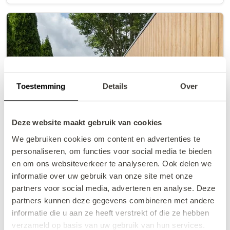
Toestemming
Details
Over
Deze website maakt gebruik van cookies
We gebruiken cookies om content en advertenties te
personaliseren, om functies voor social media te bieden
en om ons websiteverkeer te analyseren. Ook delen we
VZ2600 Ferienchalet in
informatie over uw gebruik van onze site met onze
partners voor social media, adverteren en analyse. Deze
Heinkenszand
partners kunnen deze gegevens combineren met andere
8,0
•
Ausgezeichnet
(
eine Bewertung
)
informatie die u aan ze heeft verstrekt of die ze hebben
verzameld op basis van uw gebruik van hun services.
Stilvolles Chalet mit Hottub und eingezäuntem