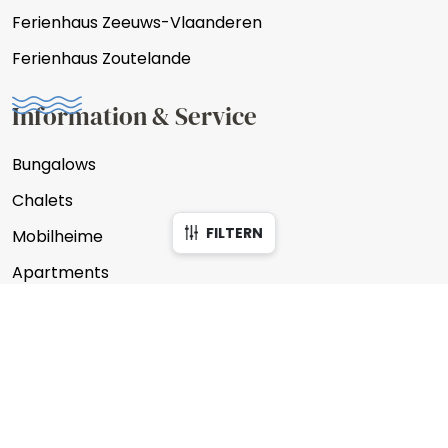
Ferienhaus Zeeuws-Vlaanderen
Ferienhaus Zoutelande
Information & Service
Bungalows
Chalets
FILTERN
Mobilheime
Apartments
Gruppenunterkünfte
Unterkünfte filtern
Schließen
Suchen auf Hausname