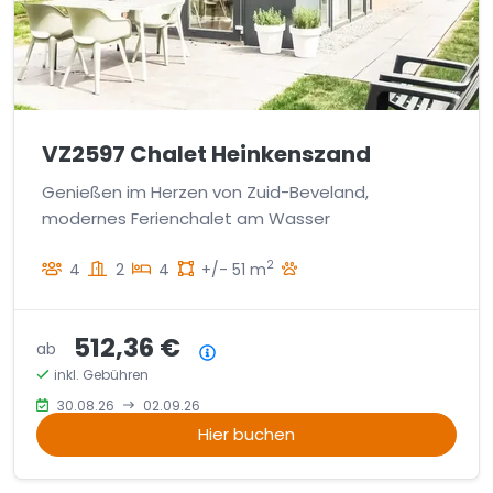
VZ2597 Chalet Heinkenszand
Genießen im Herzen von Zuid-Beveland,
modernes Ferienchalet am Wasser
2
4
2
4
+/- 51 m
512,36 €
ab
Preisübersicht
inkl. Gebühren
30.08.26
02.09.26
Hier buchen