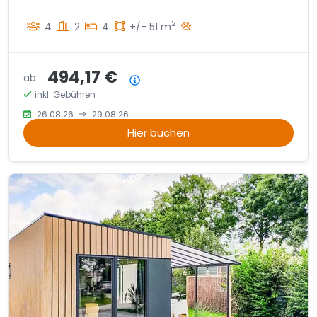
2
4
2
4
+/- 51 m
494,17 €
ab
Preisübersicht
inkl. Gebühren
26.08.26
29.08.26
Hier buchen