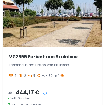
VZ2595 Ferienhaus Bruinisse
Ferienhaus am Hafen von Bruinisse
2
5
2
5
+/- 80 m
444,17 €
ab
Preisübersicht
inkl. Gebühren
14.09.26
17.09.26