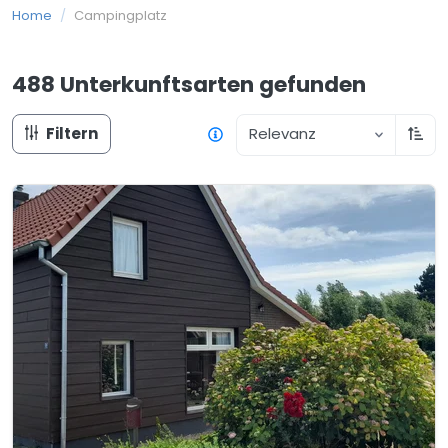
Home
/
Campingplatz
488 Unterkunftsarten
gefunden
Filtern
Relevanz
Aufs