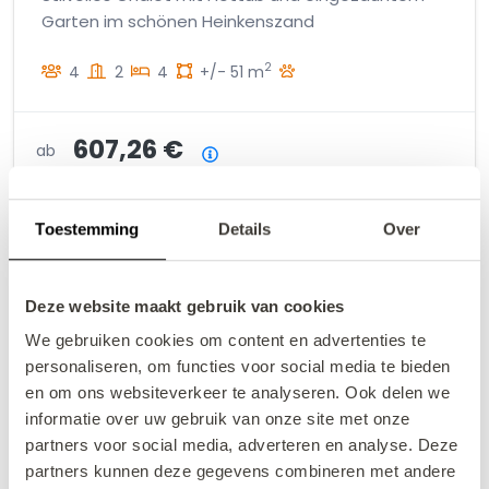
Garten im schönen Heinkenszand
2
4
2
4
+/- 51 m
607,26 €
ab
Preisübersicht
inkl. Gebühren
18.08.26
21.08.26
Toestemming
Details
Over
Hier buchen
Deze website maakt gebruik van cookies
We gebruiken cookies om content en advertenties te
personaliseren, om functies voor social media te bieden
en om ons websiteverkeer te analyseren. Ook delen we
informatie over uw gebruik van onze site met onze
partners voor social media, adverteren en analyse. Deze
partners kunnen deze gegevens combineren met andere