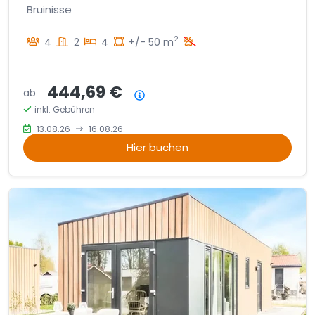
Bruinisse
2
4
2
4
+/- 50 m
444,69 €
ab
Preisübersicht
inkl. Gebühren
13.08.26
16.08.26
Hier buchen