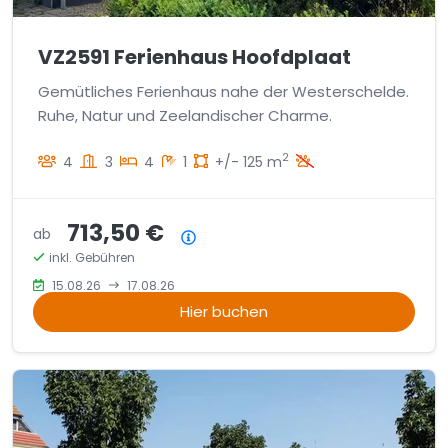
VZ2591 Ferienhaus Hoofdplaat
Gemütliches Ferienhaus nahe der Westerschelde.
Ruhe, Natur und Zeelandischer Charme.
2
4
3
4
1
+/- 125 m
713,50 €
ab
Preisübersicht
inkl. Gebühren
15.08.26
17.08.26
Hier buchen