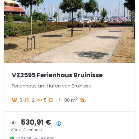
VZ2595 Ferienhaus Bruinisse
Ferienhaus am Hafen von Bruinisse
2
5
2
5
+/- 80 m
530,91 €
ab
Preisübersicht
inkl. Gebühren
16.08.26
19.08.26