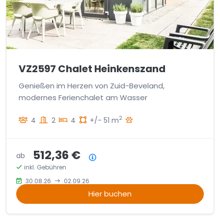
VZ2597 Chalet Heinkenszand
Genießen im Herzen von Zuid-Beveland,
modernes Ferienchalet am Wasser
2
4
2
4
+/- 51 m
512,36 €
ab
Preisübersicht
inkl. Gebühren
30.08.26
02.09.26
Hier buchen