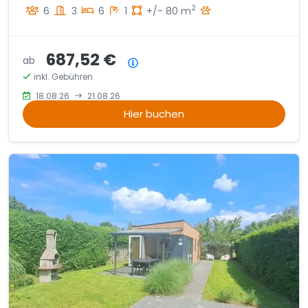
2
6
3
6
1
+/- 80 m
687,52 €
ab
Preisübersicht
inkl. Gebühren
18.08.26
21.08.26
Hier buchen