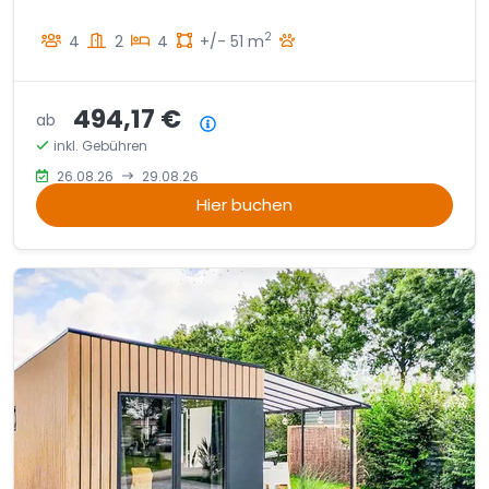
2
4
2
4
+/- 51 m
494,17 €
ab
Preisübersicht
inkl. Gebühren
26.08.26
29.08.26
Hier buchen