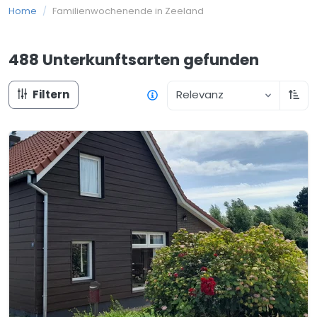
Home
/
Familienwochenende in Zeeland
488 Unterkunftsarten
gefunden
Filtern
Relevanz
Aufs