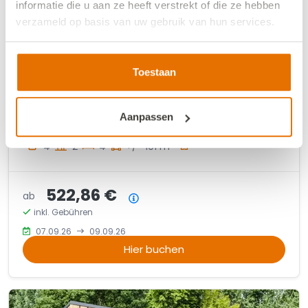
informatie die u aan ze heeft verstrekt of die ze hebben
verzameld op basis van uw gebruik van hun services.
We werken samen met
13 derden
die uw gegevens
kunnen ontvangen en verwerken.
Toestaan
VZ2601 Vakantiewoning
Aanpassen
Oostkapelle
2
4
2
4
+/- 101 m
522,86 €
ab
Preisübersicht
inkl. Gebühren
07.09.26
09.09.26
Hier buchen