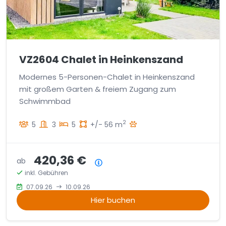
VZ2604 Chalet in Heinkenszand
Modernes 5-Personen-Chalet in Heinkenszand
mit großem Garten & freiem Zugang zum
Schwimmbad
2
5
3
5
+/- 56 m
420,36 €
ab
Preisübersicht
inkl. Gebühren
07.09.26
10.09.26
Hier buchen