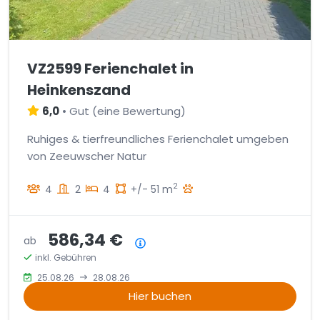
VZ2599 Ferienchalet in
Heinkenszand
6,0
•
Gut
(
eine Bewertung
)
Ruhiges & tierfreundliches Ferienchalet umgeben
von Zeeuwscher Natur
2
4
2
4
+/- 51 m
586,34 €
ab
Preisübersicht
inkl. Gebühren
25.08.26
28.08.26
Hier buchen