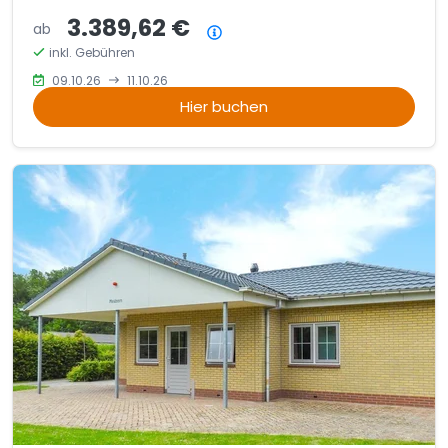
3.389,62 €
ab
Preisübersicht
inkl. Gebühren
09.10.26
11.10.26
Hier buchen