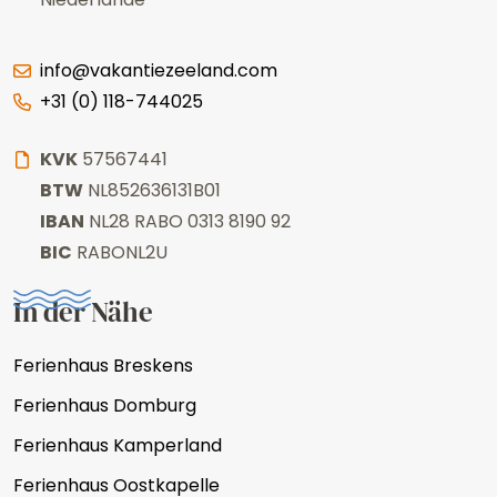
info@vakantiezeeland.com
+31 (0) 118-744025
KVK
57567441
BTW
NL852636131B01
IBAN
NL28 RABO 0313 8190 92
BIC
RABONL2U
In der Nähe
Ferienhaus Breskens
Ferienhaus Domburg
Ferienhaus Kamperland
Ferienhaus Oostkapelle