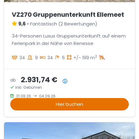
VZ270 Gruppenunterkunft Ellemeet
9,6
•
Fantastisch
(
2 Bewertungen
)
34-Personen Luxus Gruppenunterkunft auf einem
Ferienpark in der Nähe von Renesse
2
34
9
34
6
+/- 199 m
2.931,74 €
ab
Preisübersicht
inkl. Gebühren
31.08.26
04.09.26
Hier buchen