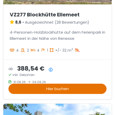
VZ277 Blockhütte Ellemeet
8,6
•
Ausgezeichnet
(
28 Bewertungen
)
4-Personen-Holzblockhütte auf dem Ferienpark in
Ellemeet in der Nähe von Renesse
2
4
2
4
1
+/- 32 m
388,54 €
ab
Preisübersicht
inkl. Gebühren
31.08.26
04.09.26
Hier buchen