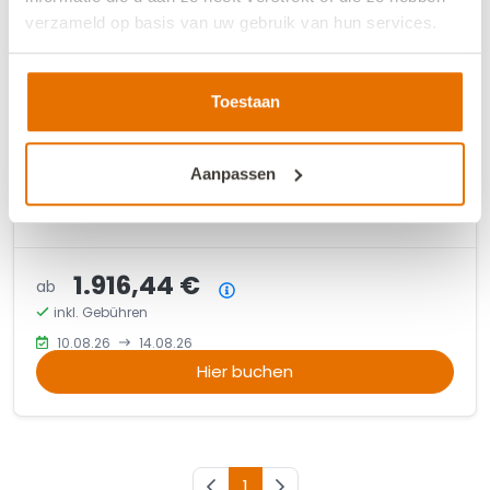
verzameld op basis van uw gebruik van hun services.
VZ275 Gruppenunterkunft Ellemeet
We werken samen met
13 derden
die uw gegevens
8,8
•
Ausgezeichnet
(
6 Bewertungen
)
kunnen ontvangen en verwerken.
Toestaan
Luxuriöse 16-Personen-Gruppenunterkunft im
Ferienpark in Ellemeet in der Nähe von Renesse.
Aanpassen
2
16
4
16
4
+/- 163 m
1.916,44 €
ab
Preisübersicht
inkl. Gebühren
10.08.26
14.08.26
Hier buchen
Vorherige Seite
1
Nächste Seite