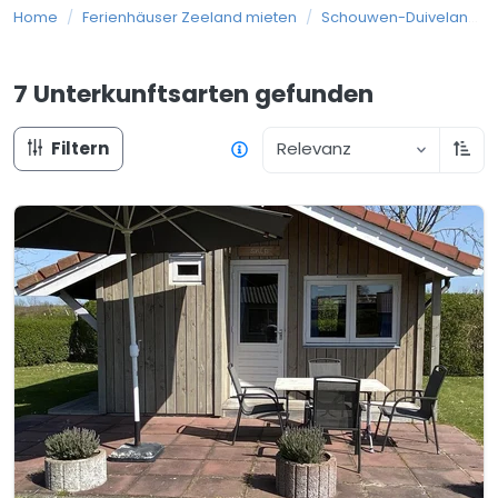
Home
/
Ferienhäuser Zeeland mieten
/
Schouwen-Duiveland
/
7 Unterkunftsarten
gefunden
Filtern
Relevanz
Aufs