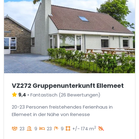
VZ272 Gruppenunterkunft Ellemeet
9,4
•
Fantastisch
(
26 Bewertungen
)
20-23 Personen freistehendes Ferienhaus in
Ellemeet in der Nähe von Renesse
2
23
9
23
9
+/- 174 m