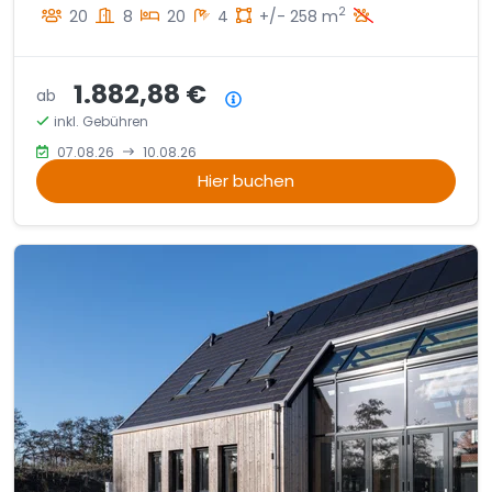
2
20
8
20
4
+/- 258 m
1.882,88 €
ab
Preisübersicht
inkl. Gebühren
07.08.26
10.08.26
Hier buchen