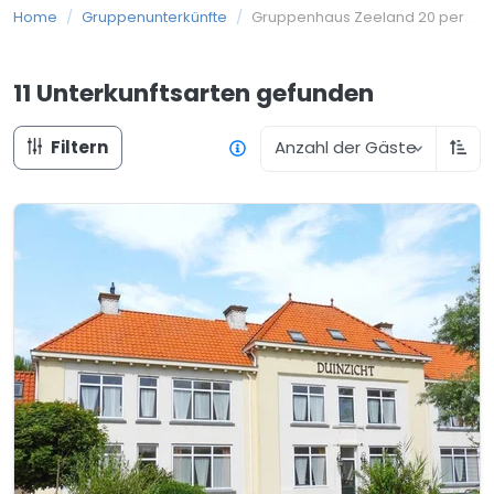
Home
/
Gruppenunterkünfte
/
Gruppenhaus Zeeland 20 personen
11 Unterkunftsarten
gefunden
Filtern
Anzahl der Gäste
Aufs