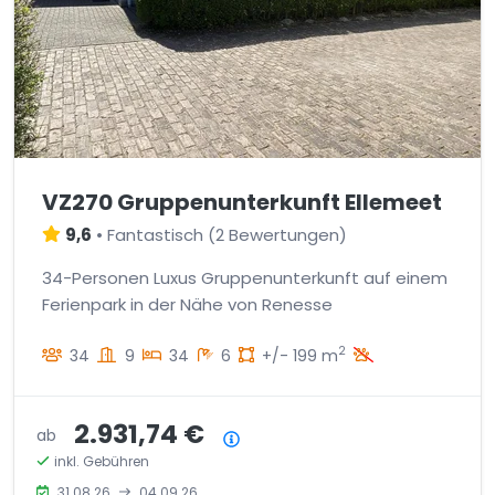
VZ270 Gruppenunterkunft Ellemeet
9,6
•
Fantastisch
(
2 Bewertungen
)
34-Personen Luxus Gruppenunterkunft auf einem
Ferienpark in der Nähe von Renesse
2
34
9
34
6
+/- 199 m
2.931,74 €
ab
Preisübersicht
inkl. Gebühren
31.08.26
04.09.26