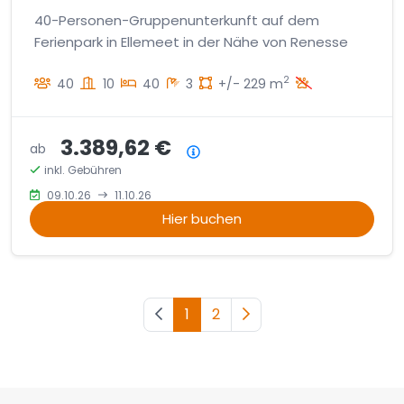
40-Personen-Gruppenunterkunft auf dem
Ferienpark in Ellemeet in der Nähe von Renesse
2
40
10
40
3
+/- 229 m
3.389,62 €
ab
Preisübersicht
inkl. Gebühren
09.10.26
11.10.26
Hier buchen
Vorherige Seite
1
2
Nächste Seite