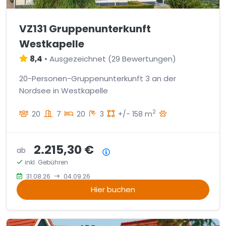
VZ131 Gruppenunterkunft
Westkapelle
8,4
•
Ausgezeichnet
(
29 Bewertungen
)
20-Personen-Gruppenunterkunft 3 an der
Nordsee in Westkapelle
2
20
7
20
3
+/- 158 m
2.215,30 €
ab
Preisübersicht
inkl. Gebühren
31.08.26
04.09.26
Hier buchen