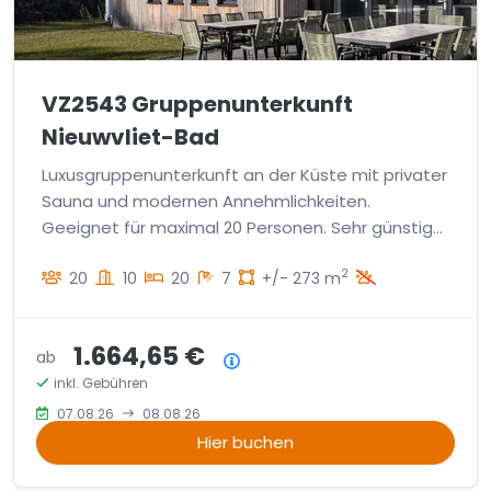
VZ2543 Gruppenunterkunft
Nieuwvliet-Bad
Luxusgruppenunterkunft an der Küste mit privater
Sauna und modernen Annehmlichkeiten.
Geeignet für maximal 20 Personen. Sehr günstige
Lage. Nahe am Strand.
2
20
10
20
7
+/- 273 m
1.664,65 €
ab
Preisübersicht
inkl. Gebühren
07.08.26
08.08.26
Hier buchen