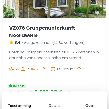
VZ076 Gruppenunterkunft
Noordwelle
8,4
•
Ausgezeichnet
(
22 Bewertungen
)
Einfache Gruppenunterkunft für 18-25 Personen in
der Nähe von Renesse, nahe am Strand.
2
25
7
25
3
+/- 325 m
Rabatt
2.012,20 €
ab
2.402,20 €
Preisübersicht
inkl. Gebühren
07.08.26
09.08.26
Toestemming
Details
Over