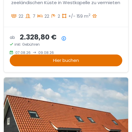
zeeländischen Küste in Westkapelle zu vermieten
2
22
7
22
2
+/- 159 m
2.328,80 €
ab
Preisübersicht
inkl. Gebühren
07.08.26
09.08.26
Hier buchen