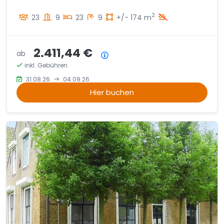
2
23
9
23
9
+/- 174 m
2.411,44 €
ab
Preisübersicht
inkl. Gebühren
31.08.26
04.09.26
Hier buchen