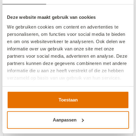
Hier buchen
Deze website maakt gebruik van cookies
We gebruiken cookies om content en advertenties te
personaliseren, om functies voor social media te bieden
en om ons websiteverkeer te analyseren. Ook delen we
informatie over uw gebruik van onze site met onze
partners voor social media, adverteren en analyse. Deze
partners kunnen deze gegevens combineren met andere
informatie die u aan ze heeft verstrekt of die ze hebben
verzameld op basis van uw gebruik van hun services.
We werken samen met
13 derden
die uw gegevens
kunnen ontvangen en verwerken.
Toestaan
VZ276 Gruppenunterkunft Ellemeet
Aanpassen
9,2
•
Fantastisch
(
5 Bewertungen
)