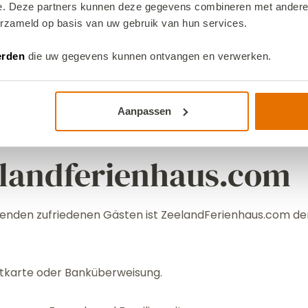
VZ757 Luxus-Ferienhaus in Oud
e. Deze partners kunnen deze gegevens combineren met andere i
erzameld op basis van uw gebruik van hun services.
Ouddorp
erden
die uw gegevens kunnen ontvangen en verwerken.
Aanpassen
elandferienhaus.com
enden zufriedenen Gästen ist ZeelandFerienhaus.com der S
editkarte oder Banküberweisung.