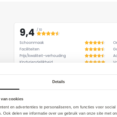
9,4
/ 10
Schoonmaak
O
Faciliteiten
Ga
Prijs/kwaliteit-verhouding
A
Kindvriendelijkheid
V
Bernd L.
28.08.2022
Andere
Details
Es war ein rundum schöner Urlaub. Das Ferienh
ausgestattet und die Vermieter sind sehr gast
 van cookies
einmal dorthin fahren.
ent en advertenties te personaliseren, om functies voor social
. Ook delen we informatie over uw gebruik van onze site met on