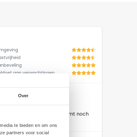
mgeving
stvrijheid
anbeveling
oldoet aan verwachtingen
Over
aus ist sehr gut und modern
freundlich. Wir werden bestimmt noch
 media te bieden en om ons
ze partners voor social