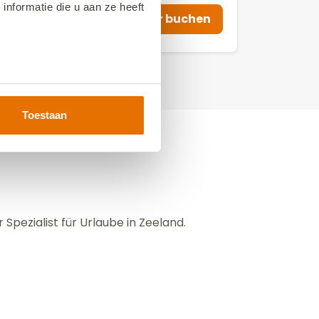
dorp
nformatie die u aan ze heeft
Hier buchen
Toestaan
pezialist für Urlaube in Zeeland.